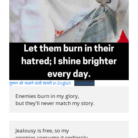
दुश्मन को जलाने वाली शायरी in English
Download
Enemies burn in my glory, 

but they’ll never match my story.
Jealousy is free, so my 

enemies consume it endlessly.